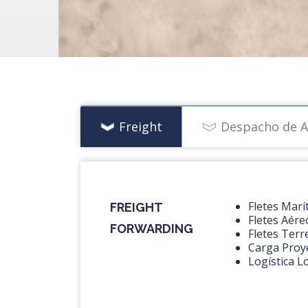
Freight
Despacho de 
Fletes Marí
FREIGHT
Fletes Aére
FORWARDING
Fletes Terr
Carga Proy
Logística L