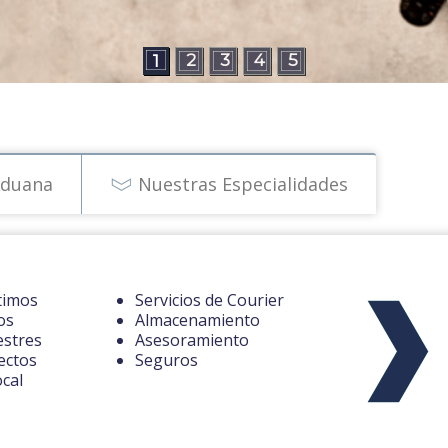
2
3
4
5
1
Aduana
Nuestras Especialidades
timos
Servicios de Courier
os
Almacenamiento
estres
Asesoramiento
ectos
Seguros
ocal